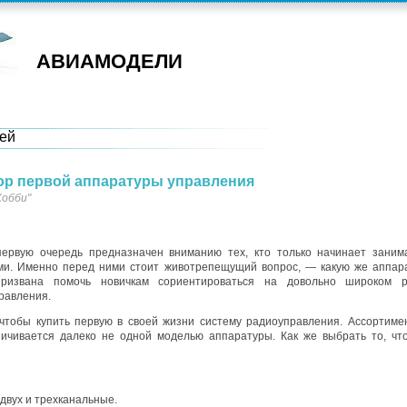
АВИАМОДЕЛИ
ей
ор первой аппаратуры управления
Хобби"
ервую очередь предназначен вниманию тех, кто только начинает заним
и. Именно перед ними стоит животрепещущий вопрос, — какую же аппар
призвана помочь новичкам сориентироваться на довольно широком 
равления.
 чтобы купить первую в своей жизни систему радиоуправления. Ассортиме
аничивается далеко не одной моделью аппаратуры. Как же выбрать то, чт
двух и трехканальные.