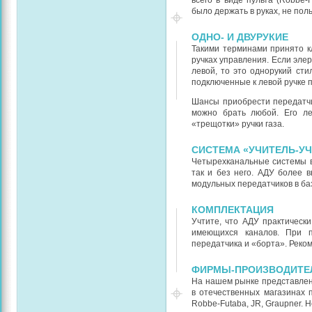
всего в виде пульта (Robbe-
было держать в руках, не пол
ОДНО- И ДВУРУКИЕ
Такими терминами принято к
ручках управления. Если эле
левой, то это однорукий ст
подключенные к левой ручке п
Шансы приобрести передатчи
можно брать любой. Его ле
«трещотки» ручки газа.
СИСТЕМА «УЧИТЕЛЬ-У
Четырехканальные системы в
так и без него. АДУ более в
модульных передатчиков в ба
КОМПЛЕКТАЦИЯ
Учтите, что АДУ практическ
имеющихся каналов. При п
передатчика и «борта». Реко
ФИРМЫ-ПРОИЗВОДИТЕ
На нашем рынке представлен
в отечественных магазинах 
Robbe-Futaba, JR, Graupner. 