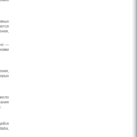
можно
овных
яется
ения,
жно —
новки
ения,
торых
число
тания
.
щейся
taba,