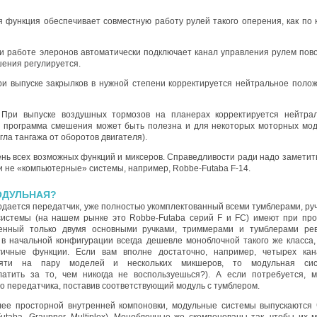
я функция обеспечивает совместную работу рулей такого оперения, как по к
ри работе элеронов автоматически подключает канал управления рулем пов
шения регулируется.
ри выпуске закрылков в нужной степени корректируется нейтральное поло
 При выпуске воздушных тормозов на планерах корректируется нейтра
а программа смешения может быть полезна и для некоторых моторных мо
гла тангажа от оборотов двигателя).
нь всех возможных функций и миксеров. Справедливости ради надо заметить
и не «компьютерные» системы, например, Robbe-Futaba F-14.
ОДУЛЬНАЯ?
дается передатчик, уже полностью укомплектованный всеми тумблерами, ру
системы (на нашем рынке это Robbe-Futaba серий F и FC) имеют при пр
енный только двумя основными ручками, триммерами и тумблерами ре
 в начальной конфигурации всегда дешевле моноблочной такого же класса,
ичные функции. Если вам вполне достаточно, например, четырех кан
мяти на пару моделей и нескольких микшеров, то модульная сис
латить за то, чем никогда не воспользуешься?). А если потребуется, 
о передатчика, поставив соответствующий модуль с тумблером.
лее просторной внутренней компоновки, модульные системы выпускаются