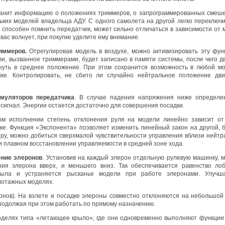
анит информацию о положениях триммеров, о запрограммированных смеш
ьких моделей владельца АДУ. С одного самолета на другой легко переключи
 способен помнить передатчик, может сильно отличаться в зависимости от 
вас волнует, при покупке уделите ему внимание.
иммеров.
Отрегулировав модель в воздухе, можно активизировать эту фун
и, вызванное триммерами, будет записано в памяти системы, после чего д
нуть в среднее положение. При этом сохранится возможность в любой м
йке. Контролировать, не сбито ли случайно нейтральное положение дви
умуляторов передатчика
. В случае падения напряжения ниже определе
 сигнал. Энергии остается достаточно для совершения посадки.
ом исполнении степень отклонения руля на модели линейно зависит от
ке. Функция «Экспонента» позволяет изменить линейный закон на другой, 
ру, можно добиться сверхмалой чувствительности управления вблизи нейтр
и плавном восстановлении управляемости в средней зоне хода.
ние элеронов
. Установив на каждый элерон отдельную рулевую машинку, 
ния элерона вверх, и меньшего вниз. Так обеспечивается равенство ло
рыла и устраняется рысканье модели при работе элеронами. Улучш
лотажных моделях.
онов). На взлете и посадке элероны совместно отклоняются на небольшой 
родолжая при этом работать по прямому назначению.
делях типа «летающее крыло», где они одновременно выполняют функции