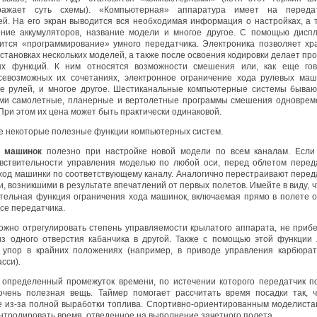
ражает суть схемы). «Компьютерная» аппаратура имеет на передат
ей. На его экран выводится вся необходимая информация о настройках, а 
ие аккумуляторов, название модели и многое другое. С помощью дисп
ится «программирование» умного передатчика. Электроника позволяет хр
тановках нескольких моделей, а также после освоения кодировки делает пр
х функций. К ним относятся возможности смешения или, как еще гов
севозможных их сочетаниях, электронное ограничение хода рулевых маш
е рулей, и многое другое. Шестиканальные компьютерные системы бываю
ми самолетные, планерные и вертолетные программы смешения одноврем
При этом их цена может быть практически одинаковой.
е некоторые полезные функции компьютерных систем.
х машинок
полезно при настройке новой модели по всем каналам. Если
вствительности управления моделью по любой оси, перед облетом перед
ход машинки по соответствующему каналу. Аналогично перестраивают перед
, возникшими в результате впечатлений от первых полетов. Имейте в виду, ч
тельная функция ограничения хода машинок, включаемая прямо в полете 
се передатчика.
ожно отрегулировать степень управляемости крылатого аппарата, не прибе
из одного отверстия кабанчика в другой. Также с помощью этой функции 
а упор в крайних положениях (например, в приводе управления карбюра
сси).
определенный промежуток времени, по истечении которого передатчик п
очень полезная вещь. Таймер помогает рассчитать время посадки так, 
хе из-за полной выработки топлива. Спортивно-ориентированным моделиста
нтролировать время, отведенное на выполнение зачетного полета.