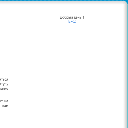
Добрый день,
!
Вход
аться
атуру
рынке
нт на
о вам