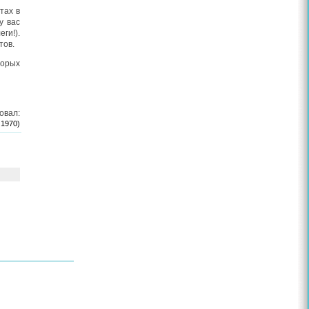
тах в
у вас
ги!).
тов.
торых
овал:
 1970)