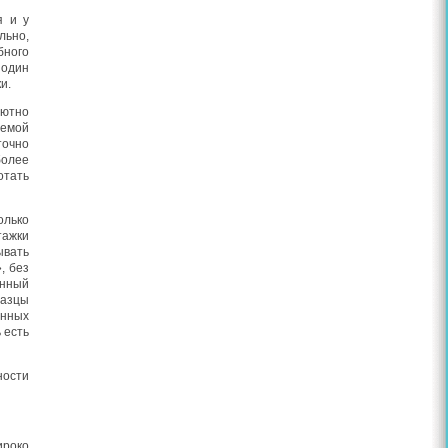
я и у
льно,
бного
 один
и.
лютно
яемой
точно
более
отать
олько
тажки
ывать
, без
енный
разцы
енных
 есть
ности
ироко