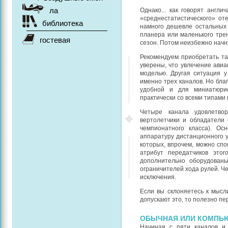
ла
Однако... как говорят англ
«среднестатистического» от
библиотека
намного дешевле остальных 
планера или маленького трен
гостевая
сезон. Потом неизбежно начн
Рекомендуем приобретать та
уверены, что увлечение ави
моделью. Другая ситуация 
именно трех каналов. Но бл
удобной и для миниатюрис
практически со всеми типами 
Четыре канала удовлетво
вертолетчики и обладатели
чемпионатного класса). О
аппаратуру дистанционного 
которых, впрочем, можно сп
атрибут передатчиков это
дополнительно оборудован
ограничителей хода рулей. Ч
исключения.
Если вы склоняетесь к мысл
допускают это, то полезно пе
ОБЫЧНАЯ ИЛИ КОМПЬ
Начиная с пяти каналов и