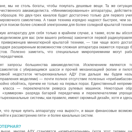
ичане, мы не столь богаты, чтобы покупать дешевые вещи. Та же ситуаци
ечественного авиамоделиста. «Минимизированные» аппаратуры, действите
образцов. Но двух-трех каналов будет достаточно только для первого уче
ировочного самолетика. А такая техника изрядно надоест быстрее, чем за
утся поиски более сложной электроники для более солидной крылатой техник
кую аппаратуру для себя только в крайнем случае, а также, если вы абсо
амоделизмом для вас (или вашего ребенка) закончится первой радиоуправл
у приверженцев миниатюрной крылатой техники, — там чаще всего доста
агодаря расширенным возможностям сложная аппаратура окажется гораздо 
тов. Полезно заметить, что специальные микроприемники могут раб
передатчиков.
рят запросы большинства авиамоделистов. Исключением являются т
 самолетов с убирающимся шасси и прочей механизацией (копии и пило
сновной недостаток четырехканальных АДУ (так дальше мы будем наз
управления моделями) — почти полное отсутствие полезных «прибамбасов»
окойно обойтись, причем не только на первых порах. Единственный непрем
го класса — переключатели реверса рулевых машинок. Некоторые об
ы «зуммером» разряда батарей передатчика и переключателями упрощ
етырехканальные системы, как правило, имеют скромный дизайн, хотя и здесь
и, что лучше купить аппаратуру «на вырост», и ваши финансовые возмож
рейти к рассмотрению пяти- и более канальных систем.
ЮТЕРНАЯ?
 выше, многие АДУ становятся «компьютерными» (хотя этот термин ш