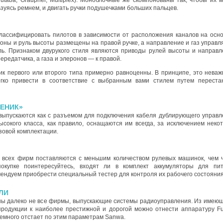
Futaba, Graupner, Multiplex). Моноблочные же скомпонованы так, чтобы их 
ьзуясь ремнем, и двигать ручки подушечками больших пальцев.
лассифицировать пилотов в зависимости от расположения каналов на осн
роны и руль высоты размещены на правой ручке, а направление и газ управл
иль. Признаком двурукого стиля являются приводы рулей высоты и направл
ередатчика, а газа и элеронов — к правой.
к первого или второго типа примерно равноценны. В принципе, это нева
гко привести в соответствие с выбранным вами стилем путем переста
ЧЕНИК»
ыпускаются как с разъемом для подключения кабеля дублирующего управл
ысокого класса, как правило, оснащаются им всегда, за исключением неко
зовой комплектации.
и всех фирм поставляются с меньшим количеством рулевых машинок, чем 
окупке поинтересуйтесь, входят ли в комплект аккумуляторы для пи
мендуем приобрести специальный тестер для контроля их рабочего состояния
ЛИ
ы далеко не все фирмы, выпускающие системы радиоуправления. Из имею
продукции к наиболее престижной и дорогой можно отнести аппаратуру Fu
Немного отстает по этим параметрам Sanwa.