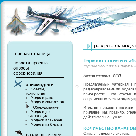
раздел авиамодел
главная страница
Терминология и выб
новости проекта
Журнал "Моделизм Спорт и 
опросы
соревнования
Автор статьи: -РСП-
авиамодели
Предлагаемый материал в п
Советы,
радиоуправляемыми моделям
технология
приобрести? Эта статья 
Модели ракет
современных систем радиоуп
Модели самолетов
Оборудование
Итак, вы пришли в магазин,
Модели для
прилавке, как правило, огр
начинающих
действительно нужно?
Модели планеров
Модели из бумаги
КОЛИЧЕСТВО КАНАЛОВ
Самые недорогие системы — 
воздушные змеи