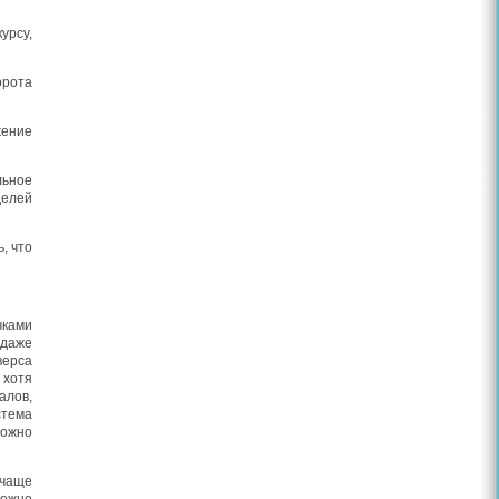
урсу,
орота
жение
льное
делей
, что
чками
одаже
верса
 хотя
алов,
тема
можно
 чаще