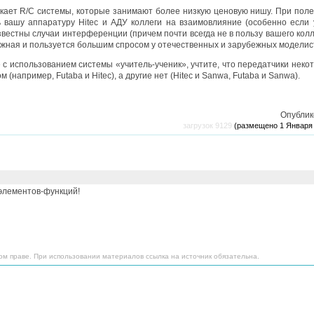
кает R/C системы, которые занимают более низкую ценовую нишу. При поле
 вашу аппаратуру Hitec и АДУ коллеги на взаимовлияние (особенно если 
вестны случаи интерференции (причем почти всегда не в пользу вашего колле
ежная и пользуется большим спросом у отечественных и зарубежных моделис
 с использованием системы «учитель-ученик», учтите, что передатчики неко
 (например, Futaba и Hitec), а другие нет (Hitec и Sanwa, Futaba и Sanwa).
Опублик
загрузок 9129
(размещено 1 Января
элементов-функций!
ом праве. При использовании материалов ссылка на источник обязательна.