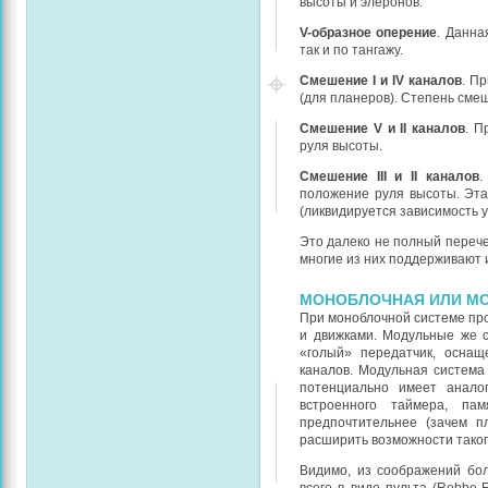
высоты и элеронов.
V-образное оперение
. Данна
так и по тангажу.
Смешение I и IV каналов
. П
(для планеров). Степень сме
Смешение V и II каналов
. П
руля высоты.
Смешение III и II каналов
.
положение руля высоты. Эт
(ликвидируется зависимость у
Это далеко не полный перече
многие из них поддерживают 
МОНОБЛОЧНАЯ ИЛИ М
При моноблочной системе про
и движками. Модульные же 
«голый» передатчик, оснащ
каналов. Модульная система
потенциально имеет аналог
встроенного таймера, па
предпочтительнее (зачем п
расширить возможности таког
Видимо, из соображений бо