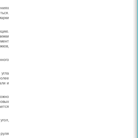
ениях
ться.
марки
кцию.
вижки
омент
жков,
нного
 угла
более
али и
можно
бовых
ается
угол,
 руля