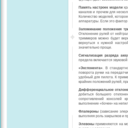
Память настроек модели
хр
каналов и прочем для нескол
Количество моделей, которое
аппаратуры. Если это фактор 
Запоминание положения тр
Отклонение рулей от нейтрал
триммеров можно будет вер
вернуться к нужной настро
значительно проще.
Сигнализация разряда акк
предела включается звуковой
«Экспонента»
. В стандартн
поворота ручки на передатчи
удобный для пилота. К приме
крайних положений рулей, пр
Дифференциальное отклоне
добиться большего отклоне
сопротивлений консолей к
выполнение «бочек» на непи
Флапероны
(зависание элер
выполняя роль закрылков и п
Элевоны
применяются на мо