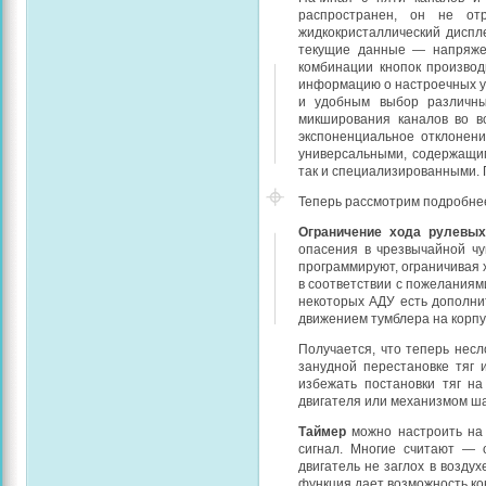
распространен, он не от
жидкокристаллический диспл
текущие данные — напряжен
комбинации кнопок производ
информацию о настроечных ус
и удобным выбор различны
микширования каналов во в
экспоненциальное отклонени
универсальными, содержащи
так и специализированными. 
Теперь рассмотрим подробне
Ограничение хода рулевы
опасения в чрезвычайной чу
программируют, ограничивая 
в соответствии с пожеланиями
некоторых АДУ есть дополни
движением тумблера на корпу
Получается, что теперь несл
занудной перестановке тяг 
избежать постановки тяг н
двигателя или механизмом ша
Таймер
можно настроить на 
сигнал. Многие считают — 
двигатель не заглох в возду
функция дает возможность ко