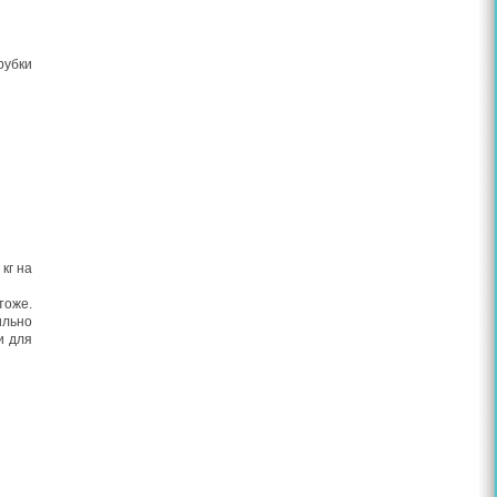
рубки
кг на
тоже.
ильно
и для