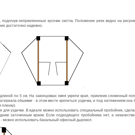
 подогнув неприклеенные кусочки скотча. Положение реек видно на рисунк
ние достаточно надежно.
.
 длиной по 5 см. На законцовках змея укрепи края, приклеив сложенный по
материала обшивки - в этом месте крепиться уздечка, и под натяжением она 
 пленку).
я для уздечки. В идеале можно использовать специальный пробойник, сдел
дним заточенным краем. Если подходящего пробойника нет, а некачеств
я - можно использовать банальный офисный дырокол.