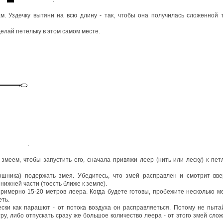
. Уздечку вытяни на всю длину - так, чтобы она получилась сложенной 
делай петельку в этом самом месте.
.
 змеем, чтобы запустить его, сначала привяжи леер (нить или леску) к пет
ошника) подержать змея. Убедитесь, что змей расправлен и смотрит вве
нижней части (тоесть ближе к земле).
римерно 15-20 метров леера. Когда будете готовы, пробежите несколько м
еть.
ески как парашют - от потока воздуха он расправляеться. Потому не пыта
ру, либо отпускать сразу же большое количество леера - от этого змей слож