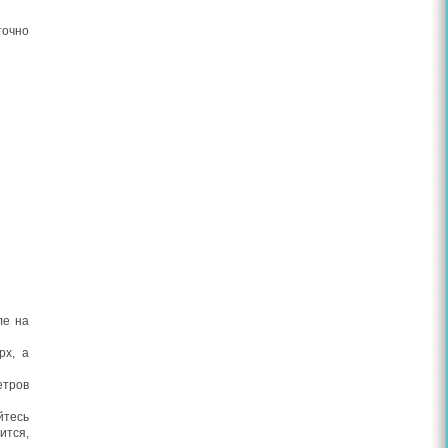
точно
ле на
рх, а
етров
йтесь
ится,