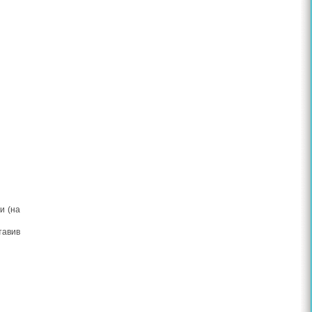
и (на
тавив