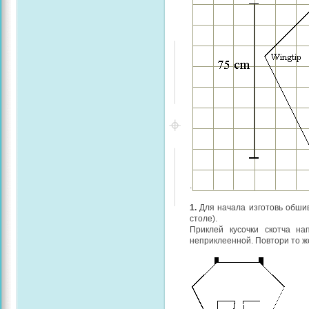
.
1.
Для начала изготовь обшив
столе).
Приклей кусочки скотча на
неприклеенной. Повтори то же