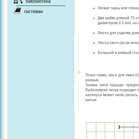
библиотека
Легкая ткань или плен
гостевая
Две рейки длиной 75 c
диамтером 3.5 mm, но 
Лента для уздечки дли
Лента-скотч (если исп
Большой и ровный сто
Точно также, как и для змея D
разрыв.
Тонкие нити гораздо предпо
Рыболовная леска подходит хо
натянута может легко резать
шитья.