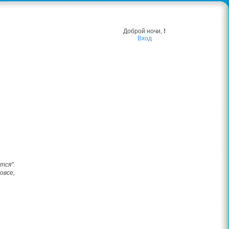
Доброй ночи,
!
Вход
тся".
овсе,