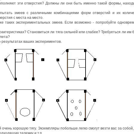
полняют эти отверстия? Должны ли они быть именно такой формы, наход
спытать змеев с различными комбинациями форм отверстий и их количе
ерстия с места на место.
хе таких экспериментальных змеев. Если возможно - попробуйте одновре
арактеристиках? Становиться ли тяга сильней или слабее? Требуеться ли им 
олета?
о результатах ваших экспериментов.
.
й очень хорошую тягу. Экземпляры побольше легко смогут везти вас за собой,
одходящую тележку и т.п.