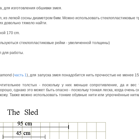
ка, для изготовления обшивки змея.
m, из легкой сосны диаметром 6мм. Можно использовать стеклопластиковые т
их довольно тяжело найти.
ной 170 cm.
ользуються стеклопластиковые рейки - увеличенной толщины)
л для работы.
iamond (
часть 1
), для запуска змея понадобится нить прочностью не менее 15 
чтительнее толстых - поскольку у них меньше сопротивление, да и вес 
рошо, однако это может быть опасно - поскольку тонкая леска, когда очень с
 кожу. Также можно использовать тонкие обувные нити или упрочнённые нитк