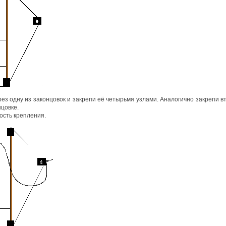
.
ез одну из законцовок и закрепи её четырьмя узлами. Аналогично закрепи в
нцовке.
ость крепления.
.