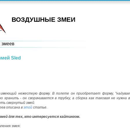
ВОЗДУШНЫЕ ЗМЕИ
 змеев
змей Sled
, имеющий нежесткую форму. В полете он приобретает форму, "надувае
о хранить - он сворачивается в трубку, а сборка как таковая не нужна в
уть свернутый змей.
еев описана в
этой
статье.
мей для тех, кто интересуется кайтингом.
вления змея: