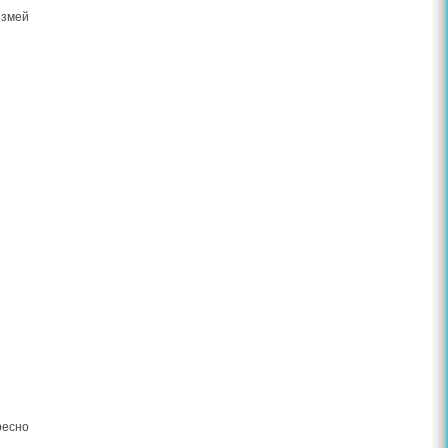
 змей
ресно