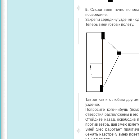
5.
Сложи змея точно пополам
посередине.
Закрепи середину уздечки - с
Теперь змей готов к полету.
.
Так же как и с любым другим
уздечке.
Попросите кого-нибудь (пом
отверстия расположены в его 
Отойдите назад, освободив п
против ветра, дав змею взлет
Змей Sled работает практич
бежать навстречу змею повет