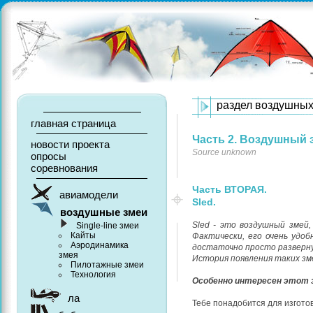
раздел воздушных
главная страница
Часть 2. Воздушный 
новости проекта
Source unknown
опросы
соревнования
Часть ВТОРАЯ.
авиамодели
Sled.
воздушные змеи
Sled - это воздушный змей
Single-line змеи
Кайты
Фактически, его очень удобн
Аэродинамика
достаточно просто разверн
змея
История появления таких зм
Пилотажные змеи
Технология
Особенно интересен этот з
ла
Тебе понадобится для изгото