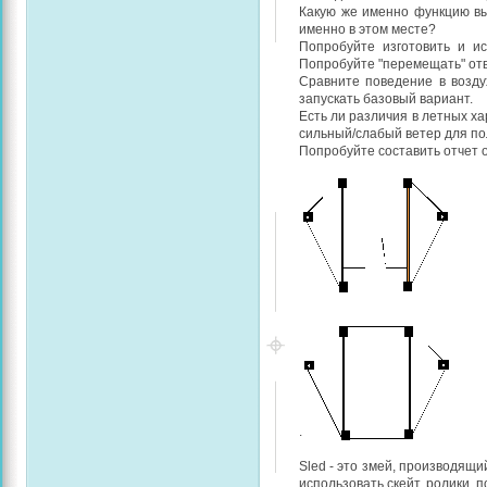
Какую же именно функцию вы
именно в этом месте?
Попробуйте изготовить и и
Попробуйте "перемещать" отв
Сравните поведение в возду
запускать базовый вариант.
Есть ли различия в летных х
сильный/слабый ветер для п
Попробуйте составить отчет 
.
Sled - это змей, производящи
использовать скейт, ролики, п