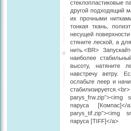
стеклопластиковые п
другой подходящий ма
их прочными нитками
тонкая ткань, полиэ
несущей поверхности
стяните леской, а дл
нить.<BR> Запускай
наиболее стабильны
высоту, натяните 
навстречу ветру. Е
ослабьте леер и начи
стабилизируется.<b
parys_frw.zip"><img s
паруса [Компас]</a>
parys_tif.zip"><img s
паруса [TIFF]</a>