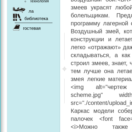
Технология
змеев украсят любой
ла
болельщикам. Пре
библиотека
программу лагерной 
гостевая
Воздушный змей, ко
конструкции и летае
легко «отражают» да
складываться, а как
строил змеев, знает, 
тем лучше она летае
змея легкие материа
<img alt="чертеж з
scheme.jpg" wi
src="./content/uploa
Каркас модели собе
палочек <font fac
<i>Можно также