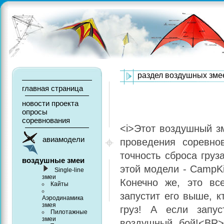
раздел воздушных зме
главная страница
новости проекта
опросы
соревнования
<i>Этот воздушный з
авиамодели
проведения соревно
точность сброса гру
воздушные змеи
этой модели - CampKi
Single-line
змеи
Конечно жe, это вс
Кайты
запустит его выше, к
Аэродинамика
змея
груз! А если запу
Пилотажные
змеи
воздушный бой!<BR>