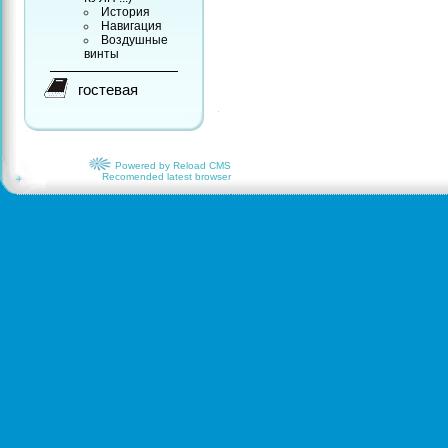
История
Навигация
Воздушные
винты
гостевая
Powered by Relоаd СМS
Recomended latest browser