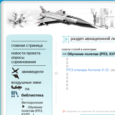
раздел авиационной л
главная страница
список статей в категории:
новости проекта
>
> Обучение полетам (РЛЭ, КУЛП
опросы
()
соревнования
()
()
РЛЭ планера Антонов А-15.
(S
авиамодели
()
()
()
воздушные змеи
()
ла
()
библиотека
Метеорология
Обучение
полетам (РЛЭ,
Охраняется законом об авторском прав
КУЛП ...)